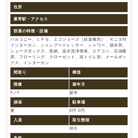
住所
最寄駅・アクセス
部屋の特徴・設備
バルコニー、ＬＰＧ、エコジョーズ（給湯種別）、モニタ付
インターホン、シャンプードレッサー、シャワー、脱衣所、
シューズボックス、収納、温水洗浄便座、エアコン、石油暖
房、フローリング、クローゼット、浴トイレ別、メールボッ
クス、インターホン
間取り
構造
階建
築年月
F／F
築年
損保
駐車場
要
0円 0円
入居
取引態様
仲介
条件