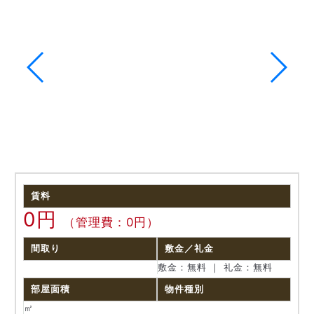
賃料
0円
（管理費：0円）
間取り
敷金／礼金
敷金：無料 ｜ 礼金：無料
部屋面積
物件種別
㎡